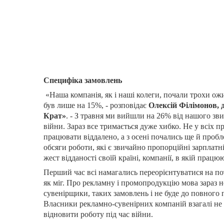
Специфіка замовлень
«Наша компанія, як і наші колеги, почали трохи ожив
був лише на 15%, - розповідає
Олексій Філімонов, 
Крат»
. - З травня ми вийшли на 26% від нашого зви
війни. Зараз все тримається дуже хибко. Не у всіх п
працювати віддалено, а з осені почались ще й проблем
обсяги роботи, які є звичайно пропорційні зарплатн
жест відданості своїй країні, компанії, в якій працю
Перший час всі намагались переорієнтуватися на п
як міг. Про рекламну і промопродукцію мова зараз н
сувенірщики, таких замовлень і не буде до повного
Власники рекламно-сувенірних компаній взагалі не
відновити роботу під час війни.