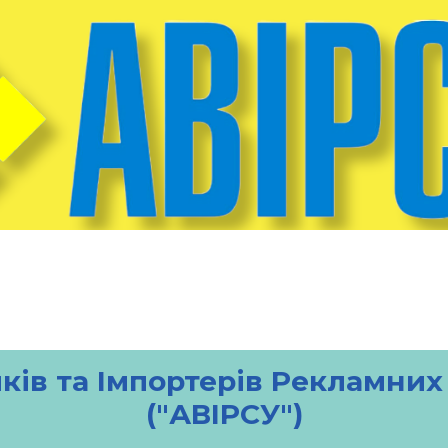
ків та Імпортерів Рекламних
("АВІРСУ")