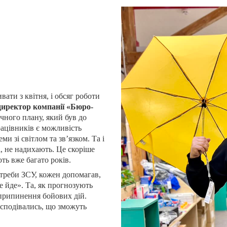
ати з квітня, і обсяг роботи
директор компанії «Бюро-
чного плану, який був до
рацівників є можливість
и зі світлом та зв’язком. Та і
і, не надихають. Це скоріше
ють вже багато років.
отреби ЗСУ, кожен допомагав,
е йде». Та, як прогнозують
 припинення бойових дій.
 сподівались, що зможуть