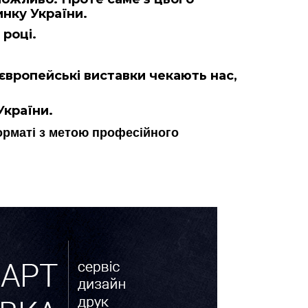
инку України.
 році.
 європейські виставки чекають нас,
України.
орматі з метою професійного