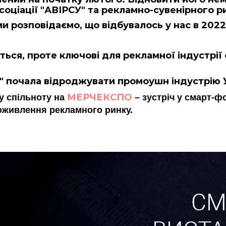
соціації "АВІРСУ" та рекламно-сувенірного р
ми розповідаємо, що відбувалось у нас в 2022
ться, проте ключові для рекламної індустрії
У" почала відроджувати промоушн індустрію 
МЕРЧЕКСПО
у спільноту на
– зустріч у смарт-ф
 оживлення рекламного ринку.