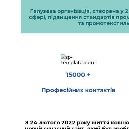
Галузева організація, створена у 
сфері, підвищення стандартів пром
та промотекстиль
15000 +
Професійних контактів
З 24 лютого 2022 року життя кожно
новий сучасний сайт, який був зроб