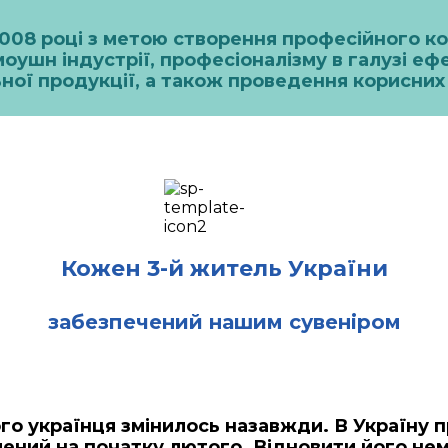
2008 році з метою створення професійного к
оушн індустрії, професіоналізму в галузі е
ної продукції, а також проведення корисних 
Кожен 3-й житель України
забезпечений нашим сувеніром
го українця змінилось назавжди. В Україну 
лений на початку лютого. Відновити його не