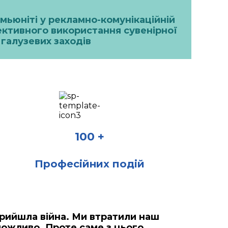
омьюніті у рекламно-комунікаційній
фективного використання сувенірної
галузевих заходів
100 +
Професійних подій
прийшла війна. Ми втратили наш
можливо. Проте саме з цього